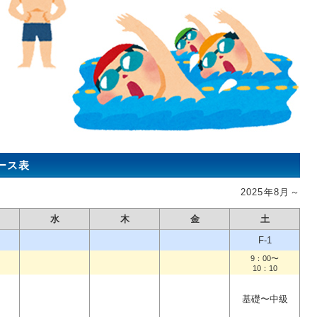
ース表
2025年8月～
水
木
金
土
F-1
9：00〜
10：10
基礎〜中級