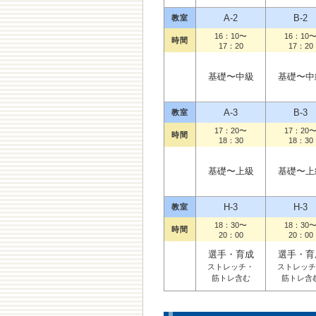
A-2
B-2
教室
16：10〜
16：10
時間
17：20
17：20
基礎〜中級
基礎〜中
A-3
B-3
教室
17：20〜
17：20
時間
18：30
18：30
基礎〜上級
基礎〜上
H-3
H-3
教室
18：30〜
18：30
時間
20：00
20：00
選手・育成
選手・育
ストレッチ・
ストレッチ
筋トレ含む
筋トレ含