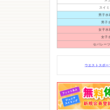
ス
スイミ
男子水着
男子
女子水着
女子
セパレーツ
ウエストスポー