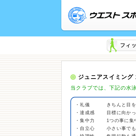
ジュニアスイミング
当クラブでは、下記の水
・礼儀
きちんと目
・達成感
目標に向か
・集中力
1つの事に集
・自立心
小さい事で