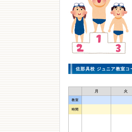
佐那具校 ジュニア教室コ
月
火
教室
時間