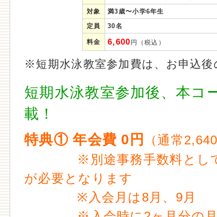
対象
満3歳〜小学6年生
定員
30名
6,600
料金
円（税込）
※短期水泳教室参加費は、お申込後
短期水泳教室参加後、本コ
載！
特典① 年会費 0円
（通常2,6
※別途事務手数料として1,
が必要となります
※入会月は8月、9月
※入会時に2ヶ月分の月会